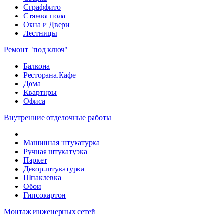
Сграффито
Стяжка пола
Окна и Двери
Лестницы
Ремонт "под ключ"
Балкона
Ресторана,Кафе
Дома
Квартиры
Офиса
Внутренние отделочные работы
Машинная штукатурка
Ручная штукатурка
Паркет
Декор-штукатурка
Шпаклевка
Обои
Гипсокартон
Монтаж инженерных сетей