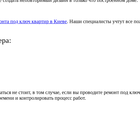
 создать неповторимый дизайн в только что построенном доме.
онта под ключ квартир в Киеве
. Наши специалисты учтут все по
ера
:
аться не стоит, в том случае, если вы проводите ремонт под клю
ремени и контролировать процесс работ.