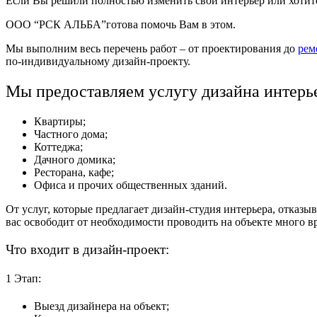
Если Вы решили полностью изменить свой интерьер или хотите
ООО “РСК АЛЬБА”готова помочь Вам в этом.
Мы выполним весь перечень работ – от проектирования до
рем
по-индивидуальному
дизайн-проекту
.
Мы предоставляем
услугу дизайна интерь
Квартиры;
Частного дома;
Коттеджа;
Дачного домика;
Ресторана, кафе;
Офиса и прочих общественных зданий.
От услуг, которые предлагает дизайн-студия интерьера, отказыв
вас освободит от необходимости проводить на объекте много в
Что входит в
дизайн-проект:
1 Этап:
Выезд дизайнера на объект;