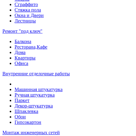
Сграффито
Стяжка пола
Окна и Двери
Лестницы
Ремонт "под ключ"
Балкона
Ресторана,Кафе
Дома
Квартиры
Офиса
Внутренние отделочные работы
Машинная штукатурка
Ручная штукатурка
Паркет
Декор-штукатурка
Шпаклевка
Обои
Гипсокартон
Монтаж инженерных сетей