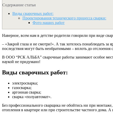
Содержание статьи
Виды сварочных работ:
Проектирования технического процесса сварки:
Фото наших работ
Наверное, всем нам в детстве родители говорили при виде сва
– «Закрой глаза и не смотри!». А так хотелось понаблюдать з
последствия могут быть необратимыми – вплоть до отслоения с
В ООО “РСК АЛЬБА” сварочные работы занимают особое место.
наукой не придумано!
Виды сварочных работ:
электросварка;
газосварка;
аргонная сварка;
сварка «полуавтомат».
Без профессионального сварщика не обойтись ни при монтаже,
отопления в квартире или при строительстве частного дома. А 