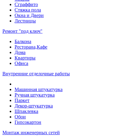
Сграффито
Стяжка пола
Окна и Двери
Лестницы
Ремонт "под ключ"
Балкона
Ресторана,Кафе
Дома
Квартиры
Офиса
Внутренние отделочные работы
Машинная штукатурка
Ручная штукатурка
Паркет
Декор-штукатурка
Шпаклевка
Обои
Гипсокартон
Монтаж инженерных сетей