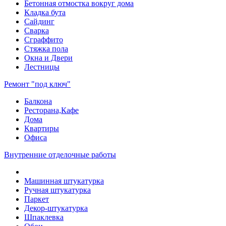
Бетонная отмостка вокруг дома
Кладка бута
Сайдинг
Сварка
Сграффито
Стяжка пола
Окна и Двери
Лестницы
Ремонт "под ключ"
Балкона
Ресторана,Кафе
Дома
Квартиры
Офиса
Внутренние отделочные работы
Машинная штукатурка
Ручная штукатурка
Паркет
Декор-штукатурка
Шпаклевка