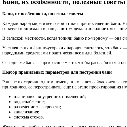
Бани, их особенности, полезные советы
Бани, их особенности, полезные советы
Каждый народ мира имеет свой этикет при посещении бани. На
горячую принимали в чане, а потом делали холодное омывание.
В сельской местности, когда топили баню по-черному — она с
У славянских и финно-угорских народов считалось, что баня — 
народными средствами практически все виды болезней.
Сегодня же баня — прекрасное место, чтобы расслабиться и осв
Подбор правильных параметров для постройки бани
Раньше их строили одним помещением, а вот сейчас очень акту
приходилось ее перестраивать, еще на этапе проектирования 
планировка внутренних помещений;
водоснабжение;
разведение электросети;
канализация;
система стоков.
Желательно, чтобы зона строительства располагалась на почва