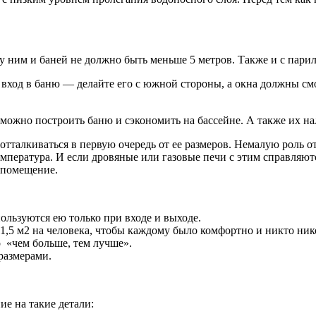
ду ним и баней не должно быть меньше 5 метров. Также и с пар
 вход в баню — делайте его с южной стороны, а окна должны смо
20 можно построить баню и сэкономить на бассейне. А также их н
отталкиваться в первую очередь от ее размеров. Немалую роль
мпература. И если дровяные или газовые печи с этим справляют
 помещение.
пользуются ею только при входе и выходе.
 1,5 м2 на человека, чтобы каждому было комфортно и никто ник
 «чем больше, тем лучше».
размерами.
е на такие детали: