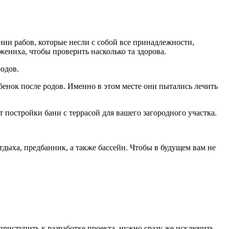
ии рабов, которые несли с собой все принадлежности,
ениха, чтобы проверить насколько та здорова.
одов.
ебенок после родов. Именно в этом месте они пытались лечить
 постройки бани с террасой для вашего загородного участка.
тдыха, предбанник, а также бассейн. Чтобы в будущем вам не
приступить к разработке проекта, нужно сразу же исключить