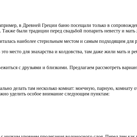
пример, в Древней Греции баню посещали только в сопровожден
 Также были традиции перед свадьбой попарить невесту и мать ж
читалась наиболее стерильным местом и самым подходящим для р
это место для знахарства и колдовства, там даже жили мать и р
ежиться с друзьями и близкими. Предлагаем рассмотреть вариант
ально делать там несколько комнат: моечную, парную, комнату о
нужно уделить особое внимание следующим пунктам:
х с низким уровнем пролегания водоносного слоя. Перед тем как 