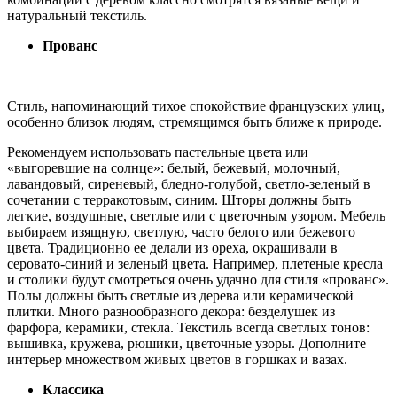
натуральный текстиль.
Прованс
Стиль, напоминающий тихое спокойствие французских улиц,
особенно близок людям, стремящимся быть ближе к природе.
Рекомендуем использовать пастельные цвета или
«выгоревшие на солнце»: белый, бежевый, молочный,
лавандовый, сиреневый, бледно-голубой, светло-зеленый в
сочетании с терракотовым, синим.
Шторы должны быть
легкие, воздушные, светлые или с цветочным узором. Мебель
выбираем изящную, светлую, часто белого или бежевого
цвета. Традиционно ее делали из ореха, окрашивали в
серовато-синий и зеленый цвета. Например, плетеные кресла
и столики будут смотреться очень удачно для стиля «прованс».
Полы должны быть светлые из дерева или керамической
плитки. Много разнообразного декора: безделушек из
фарфора, керамики, стекла. Текстиль всегда светлых тонов:
вышивка, кружева, рюшики, цветочные узоры. Дополните
интерьер множеством живых цветов в горшках и вазах.
Классика