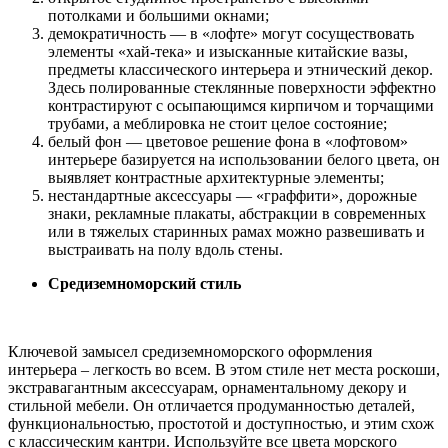
потолками и большими окнами;
демократичность — в «лофте» могут сосуществовать
элементы «хай-тека» и изысканные китайские вазы,
предметы классического интерьера и этнический декор.
Здесь полированные стеклянные поверхности эффектно
контрастируют с осыпающимся кирпичом и торчащими
трубами, а меблировка не стоит целое состояние;
белый фон — цветовое решение фона в «лофтовом»
интерьере базируется на использовании белого цвета, он
выявляет контрастные архитектурные элементы;
нестандартные аксессуары — «граффити», дорожные
знаки, рекламные плакаты, абстракции в современных
или в тяжелых старинных рамах можно развешивать и
выстраивать на полу вдоль стены.
Средиземноморский стиль
Ключевой замысел средиземноморского оформления
интерьера – легкость во всем. В этом стиле нет места роскоши,
экстравагантным аксессуарам, орнаментальному декору и
стильной мебели. Он отличается продуманностью деталей,
функциональностью, простотой и доступностью, и этим схож
с классическим кантри. Используйте все цвета морского