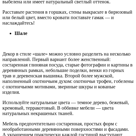
выбелена или имеет натуральный светлый оттенок.
Расставьте растения в горшках, стены выкрасьте в бирюзовый
или белый цвет, вместо кровати поставьте гамак — и
наслаждайтесь!
Шале
Декор в стиле «шале» можно условно разделить на несколько
направлений. Первый вариант более женственный:
состаренная глиняная посуда, старые фотографии и картины в
деревянных рамках, небольшие поделки, венки из горных
трав и деревенская вышивка. Второй более мужской,
наполненный охотничьим духом: охотничьи трофеи, гобелены
с охотничьими мотивами, звериные шкуры и кованые
изделия.
Используйте натуральные цвета — темное дерево, бежевый,
кремовый, терракотовый. В оббивке мебели — цвета
натуральных некрашеных тканей.
Мебель предпочтительно состаренная, простых форм с
необработанными деревянными поверхностями и фасадами.
А украшением практически каждой гостиной выступают