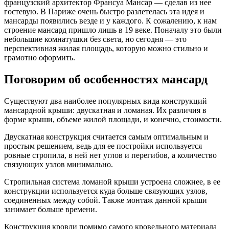
французский архитектор Франсуа Мансар — сделав из нее
гостевую. В Париже очень быстро разлетелась эта идея и
мансарды появились везде и у каждого. К сожалению, к нам
строение мансард пришло лишь в 19 веке. Поначалу это были
небольшие комнатушки без света, но сегодня — это
перспективная жилая площадь, которую можно стильно и
грамотно оформить.
Поговорим об особенностях мансард
Существуют два наиболее популярных вида конструкций
мансардной крыши: двускатная и ломаная. Их различия в
форме крыши, объеме жилой площади, и конечно, стоимости.
Двускатная конструкция считается самым оптимальным и
простым решением, ведь для ее постройки используется
ровные стропила
, в ней нет углов и перегибов, а количество
связующих узлов минимально.
Стропильная система ломаной крыши устроена сложнее, в ее
конструкции используется куда больше связующих узлов,
соединенных между собой. Также монтаж данной крыши
занимает больше времени.
Конструкция кровли помимо самого кровельного материала