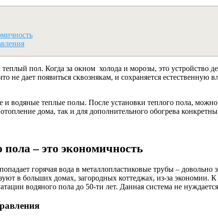
омичность
авления
теплый пол. Когда за окном холода и морозы, это устройство д
о не дает появиться сквознякам, и сохраняется естественную вл
е и водяные теплые полы. После установки теплого пола, можно
 отопление дома, так и для дополнительного обогрева конкретны
 пола – это экономичность
попадает горячая вода в металлопластиковые трубы – довольно 
уют в больших домах, загородных коттеджах, из-за экономии. К 
атации водяного пола до 50-ти лет. Данная система не нуждаетс
правления