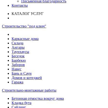
Письменная благодарность
Контакты
КАТАЛОГ УСЛУГ
Строительство "под ключ"
Каркасные дома
Склада
Ангары
Таунхаусы
Беседок
Барбекю
Заборов
Навес
Бань и Саун
Домов и котеджей
Гаража
Строительно-монтажные работы
Бетонная отмостка вокруг дома
Кладка бута
Сайдинг