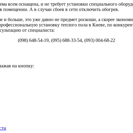
ма всем оснащена, и не требует установки специального оборуд
 помещении. А в случаи сбоев в сети отключить обогрев.
е и больше, это уже давно не предмет роскоши, а скорее эконом
 профессиональную установку теплого пола в Киеве, по конкуре
сультацию от специалиста:
(098) 648-54-19, (095) 688-33-54, (093) 004-68-22
нажав на кнопку:
сти